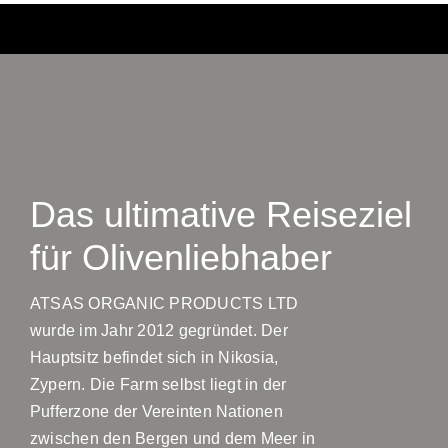
Das ultimative Reiseziel
für Olivenliebhaber
ATSAS ORGANIC PRODUCTS LTD
wurde im Jahr 2012 gegründet. Der
Hauptsitz befindet sich in Nikosia,
Zypern. Die Farm selbst liegt in der
Pufferzone der Vereinten Nationen
zwischen den Bergen und dem Meer in