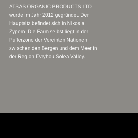
ATSAS ORGANIC PRODUCTS LTD
wurde im Jahr 2012 gegründet. Der
Hauptsitz befindet sich in Nikosia,
Zypern. Die Farm selbst liegt in der
Pufferzone der Vereinten Nationen
zwischen den Bergen und dem Meer in
der Region Evryhou Solea Valley.